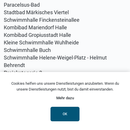
Paracelsus-Bad
Stadtbad Märkisches Viertel
Schwimmhalle Finckensteinallee
Kombibad Mariendorf Halle
Kombibad Gropiusstadt Halle
Kleine Schwimmhalle Wuhlheide
Schwimmhalle Buch
Schwimmhalle Helene-Weigel-Platz - Helmut
Behrendt
Preiskategorie 3
Schwimmhalle Fischerinsel
Cookies helfen uns unsere Dienstleistungen anzubieten. Wenn du
Schwimmhalle Thomas-Mann-Straße
unsere Dienstleistungen nutzt, bist du damit einverstanden.
"Sport u. Lehrschwimmhalle Schöneberg"
Mehr dazu
Stadtbad Spandau-Nord
Stadtbad Wilmersdorf II
OK
Schwimmhalle Hüttenweg
Stadtbad Tempelhof